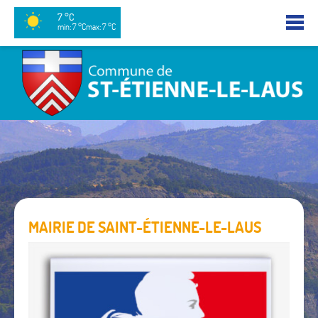
7 °C
min: 7 °C
max: 7 °C
MAIRIE DE SAINT-ÉTIENNE-LE-LAUS
La
Mai
de
Sai
Ét